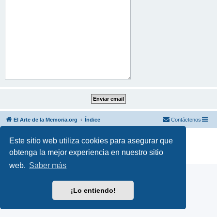
El Arte de la Memoria.org
Índice
Contáctenos
Desarrollado por
phpBB
® Forum Software © phpBB Limited
Este sitio web utiliza cookies para asegurar que
Traducción al español por
phpBB España
obtenga la mejor experiencia en nuestro sitio
Privacidad
|
Condiciones
web.
Saber más
¡Lo entiendo!