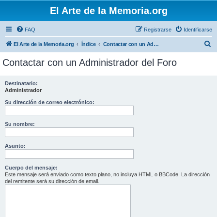
El Arte de la Memoria.org
FAQ
Registrarse
Identificarse
B
El Arte de la Memoria.org
Índice
Contactar con un Administrador del Foro
u
Contactar con un Administrador del Foro
s
c
Destinatario:
Administrador
a
r
Su dirección de correo electrónico:
Su nombre:
Asunto:
Cuerpo del mensaje:
Este mensaje será enviado como texto plano, no incluya HTML o BBCode. La dirección
del remitente será su dirección de email.