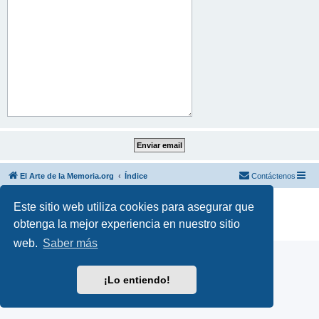
El Arte de la Memoria.org
Índice
Contáctenos
Desarrollado por
phpBB
® Forum Software © phpBB Limited
Este sitio web utiliza cookies para asegurar que
Traducción al español por
phpBB España
obtenga la mejor experiencia en nuestro sitio
Privacidad
|
Condiciones
web.
Saber más
¡Lo entiendo!