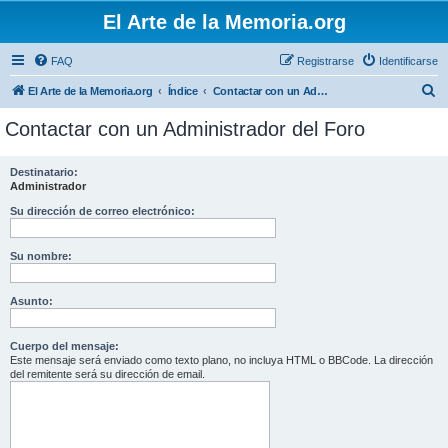
El Arte de la Memoria.org
FAQ
Registrarse
Identificarse
B
El Arte de la Memoria.org
Índice
Contactar con un Administrador del Foro
u
Contactar con un Administrador del Foro
s
c
Destinatario:
Administrador
a
r
Su dirección de correo electrónico:
Su nombre:
Asunto:
Cuerpo del mensaje:
Este mensaje será enviado como texto plano, no incluya HTML o BBCode. La dirección
del remitente será su dirección de email.