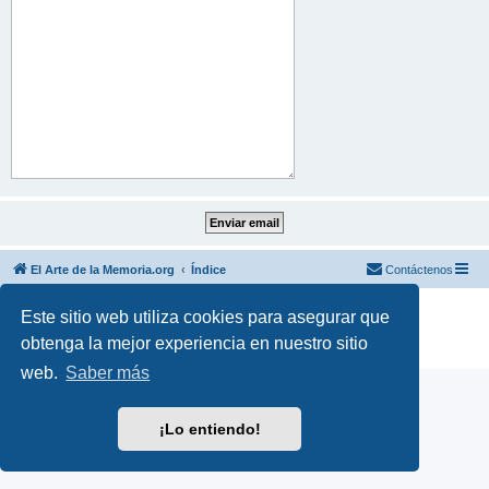
El Arte de la Memoria.org
Índice
Contáctenos
Desarrollado por
phpBB
® Forum Software © phpBB Limited
Este sitio web utiliza cookies para asegurar que
Traducción al español por
phpBB España
obtenga la mejor experiencia en nuestro sitio
Privacidad
|
Condiciones
web.
Saber más
¡Lo entiendo!