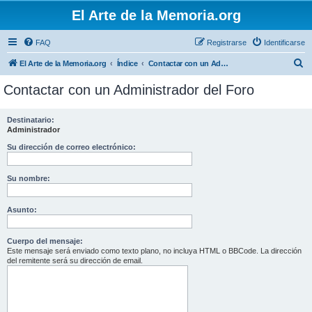
El Arte de la Memoria.org
FAQ
Registrarse
Identificarse
B
El Arte de la Memoria.org
Índice
Contactar con un Administrador del Foro
u
Contactar con un Administrador del Foro
s
c
Destinatario:
Administrador
a
r
Su dirección de correo electrónico:
Su nombre:
Asunto:
Cuerpo del mensaje:
Este mensaje será enviado como texto plano, no incluya HTML o BBCode. La dirección
del remitente será su dirección de email.