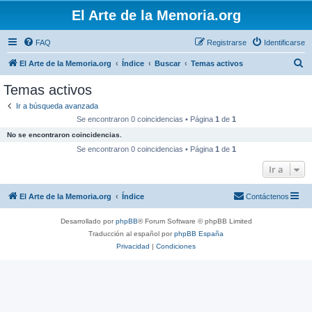
El Arte de la Memoria.org
FAQ
Registrarse
Identificarse
B
El Arte de la Memoria.org
Índice
Buscar
Temas activos
u
Temas activos
s
Ir a búsqueda avanzada
c
Se encontraron 0 coincidencias • Página
1
de
1
a
No se encontraron coincidencias.
r
Se encontraron 0 coincidencias • Página
1
de
1
Ir a
El Arte de la Memoria.org
Índice
Contáctenos
Desarrollado por
phpBB
® Forum Software © phpBB Limited
Traducción al español por
phpBB España
Privacidad
|
Condiciones