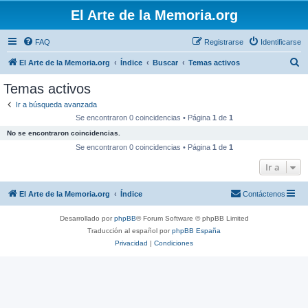
El Arte de la Memoria.org
FAQ
Registrarse
Identificarse
B
El Arte de la Memoria.org
Índice
Buscar
Temas activos
u
Temas activos
s
Ir a búsqueda avanzada
c
Se encontraron 0 coincidencias • Página
1
de
1
a
No se encontraron coincidencias.
r
Se encontraron 0 coincidencias • Página
1
de
1
Ir a
El Arte de la Memoria.org
Índice
Contáctenos
Desarrollado por
phpBB
® Forum Software © phpBB Limited
Traducción al español por
phpBB España
Privacidad
|
Condiciones