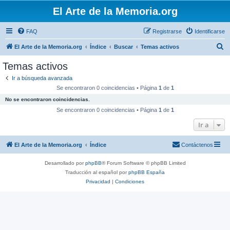
El Arte de la Memoria.org
FAQ
Registrarse
Identificarse
B
El Arte de la Memoria.org
Índice
Buscar
Temas activos
u
Temas activos
s
Ir a búsqueda avanzada
c
Se encontraron 0 coincidencias • Página
1
de
1
a
No se encontraron coincidencias.
r
Se encontraron 0 coincidencias • Página
1
de
1
Ir a
El Arte de la Memoria.org
Índice
Contáctenos
Desarrollado por
phpBB
® Forum Software © phpBB Limited
Traducción al español por
phpBB España
Privacidad
|
Condiciones