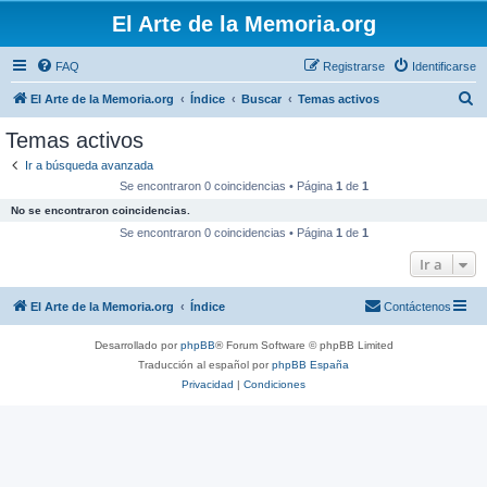
El Arte de la Memoria.org
FAQ
Registrarse
Identificarse
B
El Arte de la Memoria.org
Índice
Buscar
Temas activos
u
Temas activos
s
Ir a búsqueda avanzada
c
Se encontraron 0 coincidencias • Página
1
de
1
a
No se encontraron coincidencias.
r
Se encontraron 0 coincidencias • Página
1
de
1
Ir a
El Arte de la Memoria.org
Índice
Contáctenos
Desarrollado por
phpBB
® Forum Software © phpBB Limited
Traducción al español por
phpBB España
Privacidad
|
Condiciones