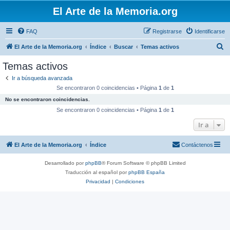
El Arte de la Memoria.org
FAQ
Registrarse
Identificarse
B
El Arte de la Memoria.org
Índice
Buscar
Temas activos
u
Temas activos
s
Ir a búsqueda avanzada
c
Se encontraron 0 coincidencias • Página
1
de
1
a
No se encontraron coincidencias.
r
Se encontraron 0 coincidencias • Página
1
de
1
Ir a
El Arte de la Memoria.org
Índice
Contáctenos
Desarrollado por
phpBB
® Forum Software © phpBB Limited
Traducción al español por
phpBB España
Privacidad
|
Condiciones