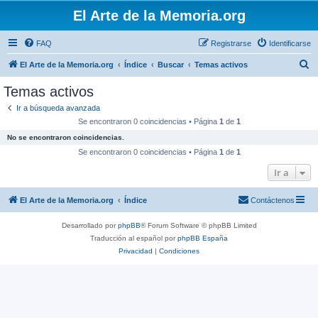
El Arte de la Memoria.org
FAQ
Registrarse
Identificarse
B
El Arte de la Memoria.org
Índice
Buscar
Temas activos
u
Temas activos
s
Ir a búsqueda avanzada
c
Se encontraron 0 coincidencias • Página
1
de
1
a
No se encontraron coincidencias.
r
Se encontraron 0 coincidencias • Página
1
de
1
Ir a
El Arte de la Memoria.org
Índice
Contáctenos
Desarrollado por
phpBB
® Forum Software © phpBB Limited
Traducción al español por
phpBB España
Privacidad
|
Condiciones