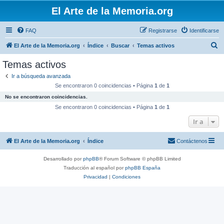
El Arte de la Memoria.org
FAQ
Registrarse
Identificarse
B
El Arte de la Memoria.org
Índice
Buscar
Temas activos
u
Temas activos
s
Ir a búsqueda avanzada
c
Se encontraron 0 coincidencias • Página
1
de
1
a
No se encontraron coincidencias.
r
Se encontraron 0 coincidencias • Página
1
de
1
Ir a
El Arte de la Memoria.org
Índice
Contáctenos
Desarrollado por
phpBB
® Forum Software © phpBB Limited
Traducción al español por
phpBB España
Privacidad
|
Condiciones