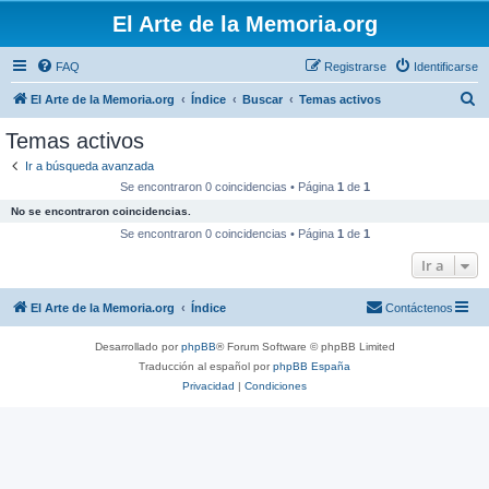
El Arte de la Memoria.org
FAQ
Registrarse
Identificarse
B
El Arte de la Memoria.org
Índice
Buscar
Temas activos
u
Temas activos
s
Ir a búsqueda avanzada
c
Se encontraron 0 coincidencias • Página
1
de
1
a
No se encontraron coincidencias.
r
Se encontraron 0 coincidencias • Página
1
de
1
Ir a
El Arte de la Memoria.org
Índice
Contáctenos
Desarrollado por
phpBB
® Forum Software © phpBB Limited
Traducción al español por
phpBB España
Privacidad
|
Condiciones