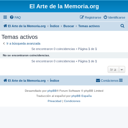
El Arte de la Memoria.org
FAQ
Registrarse
Identificarse
B
El Arte de la Memoria.org
Índice
Buscar
Temas activos
u
Temas activos
s
Ir a búsqueda avanzada
c
Se encontraron 0 coincidencias • Página
1
de
1
a
No se encontraron coincidencias.
r
Se encontraron 0 coincidencias • Página
1
de
1
Ir a
El Arte de la Memoria.org
Índice
Contáctenos
Desarrollado por
phpBB
® Forum Software © phpBB Limited
Traducción al español por
phpBB España
Privacidad
|
Condiciones