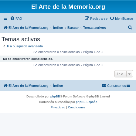
El Arte de la Memoria.org
FAQ
Registrarse
Identificarse
B
El Arte de la Memoria.org
Índice
Buscar
Temas activos
u
Temas activos
s
Ir a búsqueda avanzada
c
Se encontraron 0 coincidencias • Página
1
de
1
a
No se encontraron coincidencias.
r
Se encontraron 0 coincidencias • Página
1
de
1
Ir a
El Arte de la Memoria.org
Índice
Contáctenos
Desarrollado por
phpBB
® Forum Software © phpBB Limited
Traducción al español por
phpBB España
Privacidad
|
Condiciones