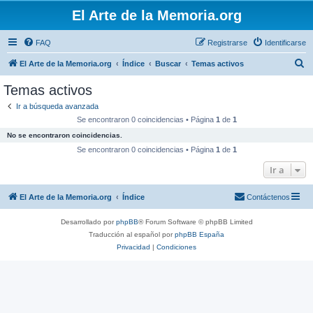
El Arte de la Memoria.org
FAQ
Registrarse
Identificarse
B
El Arte de la Memoria.org
Índice
Buscar
Temas activos
u
Temas activos
s
Ir a búsqueda avanzada
c
Se encontraron 0 coincidencias • Página
1
de
1
a
No se encontraron coincidencias.
r
Se encontraron 0 coincidencias • Página
1
de
1
Ir a
El Arte de la Memoria.org
Índice
Contáctenos
Desarrollado por
phpBB
® Forum Software © phpBB Limited
Traducción al español por
phpBB España
Privacidad
|
Condiciones