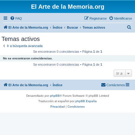
El Arte de la Memoria.org
FAQ
Registrarse
Identificarse
B
El Arte de la Memoria.org
Índice
Buscar
Temas activos
u
Temas activos
s
Ir a búsqueda avanzada
c
Se encontraron 0 coincidencias • Página
1
de
1
a
No se encontraron coincidencias.
r
Se encontraron 0 coincidencias • Página
1
de
1
Ir a
El Arte de la Memoria.org
Índice
Contáctenos
Desarrollado por
phpBB
® Forum Software © phpBB Limited
Traducción al español por
phpBB España
Privacidad
|
Condiciones