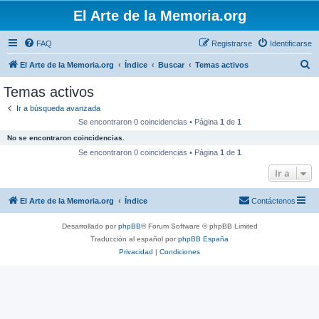
El Arte de la Memoria.org
FAQ
Registrarse
Identificarse
B
El Arte de la Memoria.org
Índice
Buscar
Temas activos
u
Temas activos
s
Ir a búsqueda avanzada
c
Se encontraron 0 coincidencias • Página
1
de
1
a
No se encontraron coincidencias.
r
Se encontraron 0 coincidencias • Página
1
de
1
Ir a
El Arte de la Memoria.org
Índice
Contáctenos
Desarrollado por
phpBB
® Forum Software © phpBB Limited
Traducción al español por
phpBB España
Privacidad
|
Condiciones