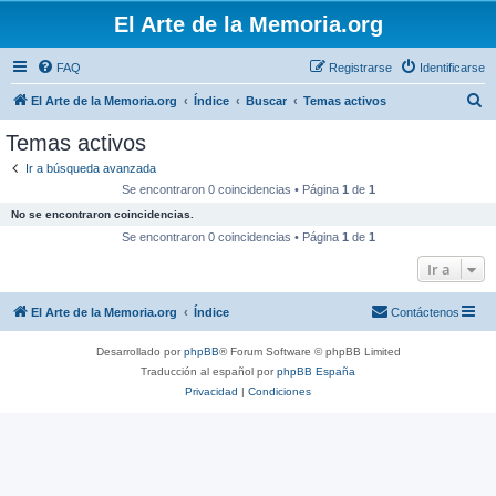
El Arte de la Memoria.org
FAQ
Registrarse
Identificarse
B
El Arte de la Memoria.org
Índice
Buscar
Temas activos
u
Temas activos
s
Ir a búsqueda avanzada
c
Se encontraron 0 coincidencias • Página
1
de
1
a
No se encontraron coincidencias.
r
Se encontraron 0 coincidencias • Página
1
de
1
Ir a
El Arte de la Memoria.org
Índice
Contáctenos
Desarrollado por
phpBB
® Forum Software © phpBB Limited
Traducción al español por
phpBB España
Privacidad
|
Condiciones