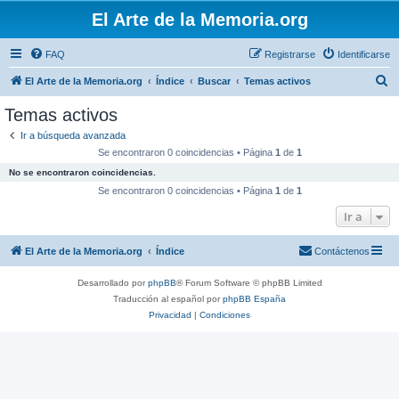
El Arte de la Memoria.org
FAQ
Registrarse
Identificarse
B
El Arte de la Memoria.org
Índice
Buscar
Temas activos
u
Temas activos
s
Ir a búsqueda avanzada
c
Se encontraron 0 coincidencias • Página
1
de
1
a
No se encontraron coincidencias.
r
Se encontraron 0 coincidencias • Página
1
de
1
Ir a
El Arte de la Memoria.org
Índice
Contáctenos
Desarrollado por
phpBB
® Forum Software © phpBB Limited
Traducción al español por
phpBB España
Privacidad
|
Condiciones