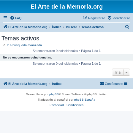
El Arte de la Memoria.org
FAQ
Registrarse
Identificarse
B
El Arte de la Memoria.org
Índice
Buscar
Temas activos
u
Temas activos
s
Ir a búsqueda avanzada
c
Se encontraron 0 coincidencias • Página
1
de
1
a
No se encontraron coincidencias.
r
Se encontraron 0 coincidencias • Página
1
de
1
Ir a
El Arte de la Memoria.org
Índice
Contáctenos
Desarrollado por
phpBB
® Forum Software © phpBB Limited
Traducción al español por
phpBB España
Privacidad
|
Condiciones