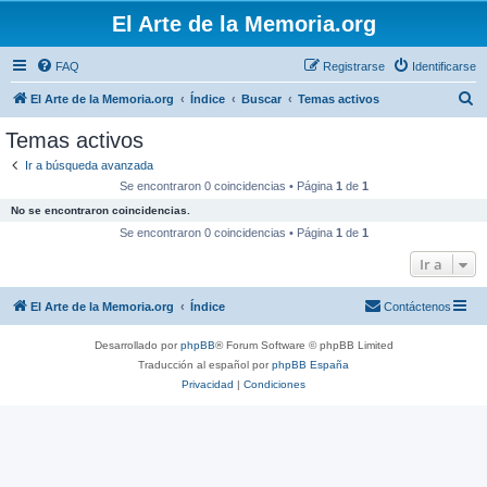
El Arte de la Memoria.org
FAQ
Registrarse
Identificarse
B
El Arte de la Memoria.org
Índice
Buscar
Temas activos
u
Temas activos
s
Ir a búsqueda avanzada
c
Se encontraron 0 coincidencias • Página
1
de
1
a
No se encontraron coincidencias.
r
Se encontraron 0 coincidencias • Página
1
de
1
Ir a
El Arte de la Memoria.org
Índice
Contáctenos
Desarrollado por
phpBB
® Forum Software © phpBB Limited
Traducción al español por
phpBB España
Privacidad
|
Condiciones