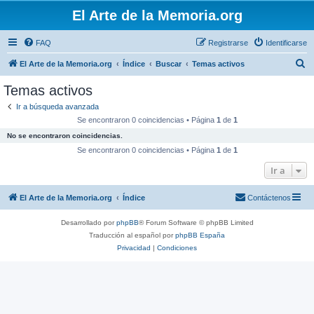
El Arte de la Memoria.org
FAQ
Registrarse
Identificarse
B
El Arte de la Memoria.org
Índice
Buscar
Temas activos
u
Temas activos
s
Ir a búsqueda avanzada
c
Se encontraron 0 coincidencias • Página
1
de
1
a
No se encontraron coincidencias.
r
Se encontraron 0 coincidencias • Página
1
de
1
Ir a
El Arte de la Memoria.org
Índice
Contáctenos
Desarrollado por
phpBB
® Forum Software © phpBB Limited
Traducción al español por
phpBB España
Privacidad
|
Condiciones