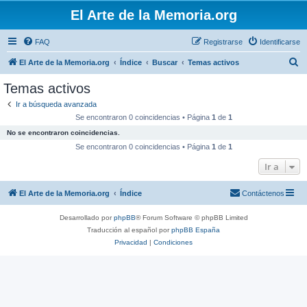
El Arte de la Memoria.org
FAQ
Registrarse
Identificarse
B
El Arte de la Memoria.org
Índice
Buscar
Temas activos
u
Temas activos
s
Ir a búsqueda avanzada
c
Se encontraron 0 coincidencias • Página
1
de
1
a
No se encontraron coincidencias.
r
Se encontraron 0 coincidencias • Página
1
de
1
Ir a
El Arte de la Memoria.org
Índice
Contáctenos
Desarrollado por
phpBB
® Forum Software © phpBB Limited
Traducción al español por
phpBB España
Privacidad
|
Condiciones