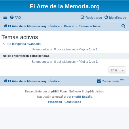
El Arte de la Memoria.org
FAQ
Registrarse
Identificarse
B
El Arte de la Memoria.org
Índice
Buscar
Temas activos
u
Temas activos
s
Ir a búsqueda avanzada
c
Se encontraron 0 coincidencias • Página
1
de
1
a
No se encontraron coincidencias.
r
Se encontraron 0 coincidencias • Página
1
de
1
Ir a
El Arte de la Memoria.org
Índice
Contáctenos
Desarrollado por
phpBB
® Forum Software © phpBB Limited
Traducción al español por
phpBB España
Privacidad
|
Condiciones