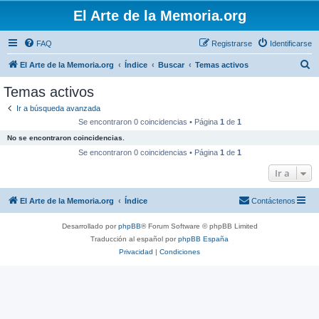
El Arte de la Memoria.org
FAQ
Registrarse
Identificarse
B
El Arte de la Memoria.org
Índice
Buscar
Temas activos
u
Temas activos
s
Ir a búsqueda avanzada
c
Se encontraron 0 coincidencias • Página
1
de
1
a
No se encontraron coincidencias.
r
Se encontraron 0 coincidencias • Página
1
de
1
Ir a
El Arte de la Memoria.org
Índice
Contáctenos
Desarrollado por
phpBB
® Forum Software © phpBB Limited
Traducción al español por
phpBB España
Privacidad
|
Condiciones