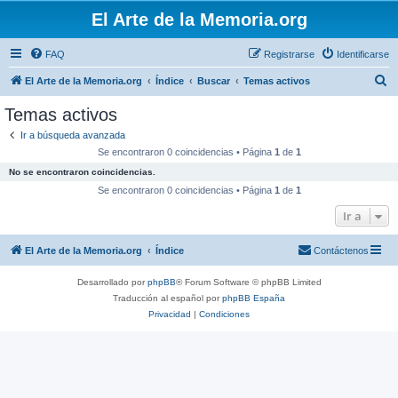
El Arte de la Memoria.org
FAQ
Registrarse
Identificarse
B
El Arte de la Memoria.org
Índice
Buscar
Temas activos
u
Temas activos
s
Ir a búsqueda avanzada
c
Se encontraron 0 coincidencias • Página
1
de
1
a
No se encontraron coincidencias.
r
Se encontraron 0 coincidencias • Página
1
de
1
Ir a
El Arte de la Memoria.org
Índice
Contáctenos
Desarrollado por
phpBB
® Forum Software © phpBB Limited
Traducción al español por
phpBB España
Privacidad
|
Condiciones