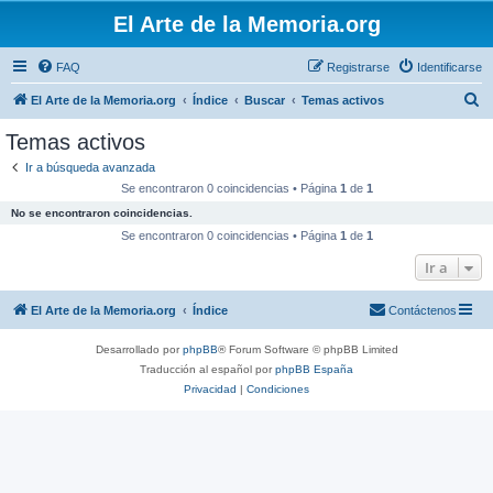
El Arte de la Memoria.org
FAQ
Registrarse
Identificarse
B
El Arte de la Memoria.org
Índice
Buscar
Temas activos
u
Temas activos
s
Ir a búsqueda avanzada
c
Se encontraron 0 coincidencias • Página
1
de
1
a
No se encontraron coincidencias.
r
Se encontraron 0 coincidencias • Página
1
de
1
Ir a
El Arte de la Memoria.org
Índice
Contáctenos
Desarrollado por
phpBB
® Forum Software © phpBB Limited
Traducción al español por
phpBB España
Privacidad
|
Condiciones