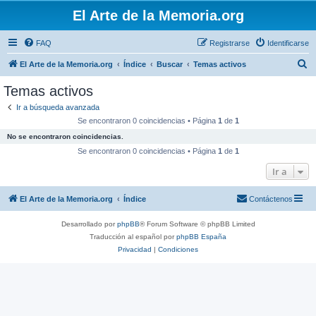
El Arte de la Memoria.org
FAQ
Registrarse
Identificarse
B
El Arte de la Memoria.org
Índice
Buscar
Temas activos
u
Temas activos
s
Ir a búsqueda avanzada
c
Se encontraron 0 coincidencias • Página
1
de
1
a
No se encontraron coincidencias.
r
Se encontraron 0 coincidencias • Página
1
de
1
Ir a
El Arte de la Memoria.org
Índice
Contáctenos
Desarrollado por
phpBB
® Forum Software © phpBB Limited
Traducción al español por
phpBB España
Privacidad
|
Condiciones