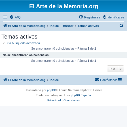
El Arte de la Memoria.org
FAQ
Registrarse
Identificarse
B
El Arte de la Memoria.org
Índice
Buscar
Temas activos
u
Temas activos
s
Ir a búsqueda avanzada
c
Se encontraron 0 coincidencias • Página
1
de
1
a
No se encontraron coincidencias.
r
Se encontraron 0 coincidencias • Página
1
de
1
Ir a
El Arte de la Memoria.org
Índice
Contáctenos
Desarrollado por
phpBB
® Forum Software © phpBB Limited
Traducción al español por
phpBB España
Privacidad
|
Condiciones