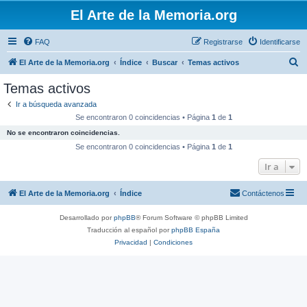
El Arte de la Memoria.org
FAQ
Registrarse
Identificarse
B
El Arte de la Memoria.org
Índice
Buscar
Temas activos
u
Temas activos
s
Ir a búsqueda avanzada
c
Se encontraron 0 coincidencias • Página
1
de
1
a
No se encontraron coincidencias.
r
Se encontraron 0 coincidencias • Página
1
de
1
Ir a
El Arte de la Memoria.org
Índice
Contáctenos
Desarrollado por
phpBB
® Forum Software © phpBB Limited
Traducción al español por
phpBB España
Privacidad
|
Condiciones