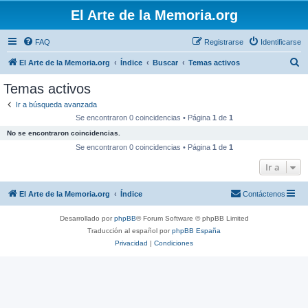
El Arte de la Memoria.org
FAQ
Registrarse
Identificarse
B
El Arte de la Memoria.org
Índice
Buscar
Temas activos
u
Temas activos
s
Ir a búsqueda avanzada
c
Se encontraron 0 coincidencias • Página
1
de
1
a
No se encontraron coincidencias.
r
Se encontraron 0 coincidencias • Página
1
de
1
Ir a
El Arte de la Memoria.org
Índice
Contáctenos
Desarrollado por
phpBB
® Forum Software © phpBB Limited
Traducción al español por
phpBB España
Privacidad
|
Condiciones