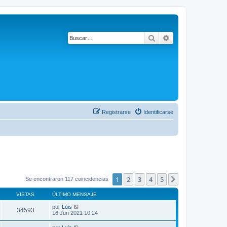
Buscar
Búsqueda avanza
Registrarse
Identificarse
1
2
3
4
5
Siguiente
Se encontraron 117 coincidencias
VISTAS
ÚLTIMO MENSAJE
por
Luis
34593
16 Jun 2021 10:24