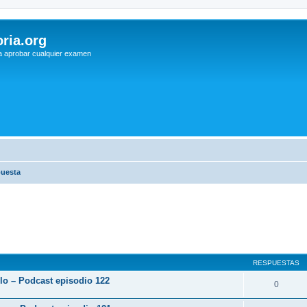
ria.org
a aprobar cualquier examen
puesta
RESPUESTAS
rlo – Podcast episodio 122
0