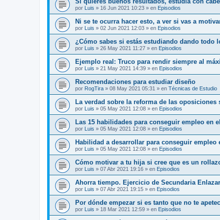
Si quieres buenos resultados, estudia con cab
por
Luis
»
16 Jun 2021 10:23
» en
Episodios
Ni se te ocurra hacer esto, a ver si vas a motiv
por
Luis
»
02 Jun 2021 12:03
» en
Episodios
¿Cómo sabes si estás estudiando dando todo l
por
Luis
»
26 May 2021 11:27
» en
Episodios
Ejemplo real: Truco para rendir siempre al má
por
Luis
»
21 May 2021 14:39
» en
Episodios
Recomendaciones para estudiar diseño
por
RogTira
»
08 May 2021 05:31
» en
Técnicas de Estudio
La verdad sobre la reforma de las oposiciones
por
Luis
»
05 May 2021 12:08
» en
Episodios
Las 15 habilidades para conseguir empleo en el
por
Luis
»
05 May 2021 12:08
» en
Episodios
Habilidad a desarrollar para conseguir empleo 
por
Luis
»
05 May 2021 12:08
» en
Episodios
Cómo motivar a tu hija si cree que es un rolla
por
Luis
»
07 Abr 2021 19:16
» en
Episodios
Ahorra tiempo. Ejercicio de Secundaria Enlaza
por
Luis
»
07 Abr 2021 19:15
» en
Episodios
Por dónde empezar si es tanto que no te apete
por
Luis
»
18 Mar 2021 12:59
» en
Episodios