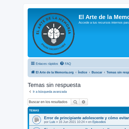
El Arte de la Memo
Accede a tus recursos internos par
Enlaces rápidos
FAQ
El Arte de la Memoria.org
Índice
Buscar
Temas sin res
Temas sin respuesta
Ir a búsqueda avanzada
Buscar
Búsqueda avanzada
TEMAS
Error de principiante adolescente y cómo evita
por
Luis
»
16 Jun 2021 10:24
» en
Episodios