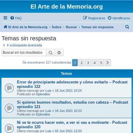
El Arte de la Memoria.org
FAQ
Registrarse
Identificarse
B
El Arte de la Memoria.org
Índice
Buscar
Temas sin respuesta
u
Temas sin respuesta
s
Ir a búsqueda avanzada
c
Buscar
Búsqueda avanzada
a
1
2
3
4
5
Siguiente
Se encontraron 117 coincidencias
r
Temas
Error de principiante adolescente y cómo evitarlo – Podcast
episodio 122
Último mensaje por
Luis
«
16 Jun 2021 10:24
Publicado en
Episodios
Si quieres buenos resultados, estudia con cabeza – Podcast
episodio 121
Último mensaje por
Luis
«
16 Jun 2021 10:23
Publicado en
Episodios
Ni se te ocurra hacer esto, a ver si vas a motivarte - Podcast
episodio 120
Último mensaje por
Luis
«
02 Jun 2021 12:03