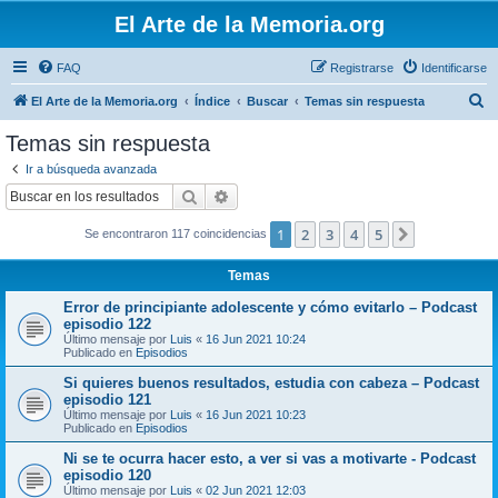
El Arte de la Memoria.org
FAQ
Registrarse
Identificarse
B
El Arte de la Memoria.org
Índice
Buscar
Temas sin respuesta
u
Temas sin respuesta
s
Ir a búsqueda avanzada
c
Buscar
Búsqueda avanzada
a
1
2
3
4
5
Siguiente
Se encontraron 117 coincidencias
r
Temas
Error de principiante adolescente y cómo evitarlo – Podcast
episodio 122
Último mensaje por
Luis
«
16 Jun 2021 10:24
Publicado en
Episodios
Si quieres buenos resultados, estudia con cabeza – Podcast
episodio 121
Último mensaje por
Luis
«
16 Jun 2021 10:23
Publicado en
Episodios
Ni se te ocurra hacer esto, a ver si vas a motivarte - Podcast
episodio 120
Último mensaje por
Luis
«
02 Jun 2021 12:03