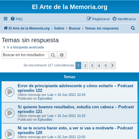
El Arte de la Memoria.org
FAQ
Registrarse
Identificarse
B
El Arte de la Memoria.org
Índice
Buscar
Temas sin respuesta
u
Temas sin respuesta
s
Ir a búsqueda avanzada
c
Buscar
Búsqueda avanzada
a
1
2
3
4
5
Siguiente
Se encontraron 117 coincidencias
r
Temas
Error de principiante adolescente y cómo evitarlo – Podcast
episodio 122
Último mensaje por
Luis
«
16 Jun 2021 10:24
Publicado en
Episodios
Si quieres buenos resultados, estudia con cabeza – Podcast
episodio 121
Último mensaje por
Luis
«
16 Jun 2021 10:23
Publicado en
Episodios
Ni se te ocurra hacer esto, a ver si vas a motivarte - Podcast
episodio 120
Último mensaje por
Luis
«
02 Jun 2021 12:03