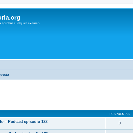
ria.org
a aprobar cualquier examen
puesta
RESPUESTAS
rlo – Podcast episodio 122
0