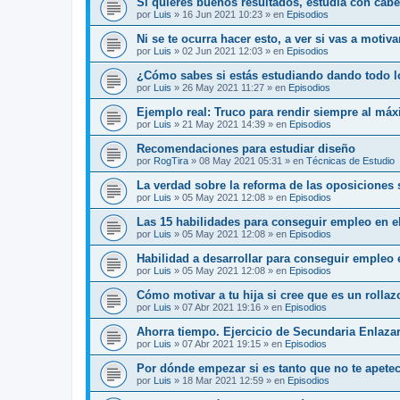
Si quieres buenos resultados, estudia con cab
por
Luis
»
16 Jun 2021 10:23
» en
Episodios
Ni se te ocurra hacer esto, a ver si vas a motiv
por
Luis
»
02 Jun 2021 12:03
» en
Episodios
¿Cómo sabes si estás estudiando dando todo l
por
Luis
»
26 May 2021 11:27
» en
Episodios
Ejemplo real: Truco para rendir siempre al má
por
Luis
»
21 May 2021 14:39
» en
Episodios
Recomendaciones para estudiar diseño
por
RogTira
»
08 May 2021 05:31
» en
Técnicas de Estudio
La verdad sobre la reforma de las oposiciones
por
Luis
»
05 May 2021 12:08
» en
Episodios
Las 15 habilidades para conseguir empleo en el
por
Luis
»
05 May 2021 12:08
» en
Episodios
Habilidad a desarrollar para conseguir empleo 
por
Luis
»
05 May 2021 12:08
» en
Episodios
Cómo motivar a tu hija si cree que es un rolla
por
Luis
»
07 Abr 2021 19:16
» en
Episodios
Ahorra tiempo. Ejercicio de Secundaria Enlaza
por
Luis
»
07 Abr 2021 19:15
» en
Episodios
Por dónde empezar si es tanto que no te apete
por
Luis
»
18 Mar 2021 12:59
» en
Episodios