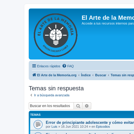
El Arte de la Memo
Accede a tus recursos internos par
Enlaces rápidos
FAQ
El Arte de la Memoria.org
Índice
Buscar
Temas sin res
Temas sin respuesta
Ir a búsqueda avanzada
Buscar
Búsqueda avanzada
TEMAS
Error de principiante adolescente y cómo evita
por
Luis
»
16 Jun 2021 10:24
» en
Episodios