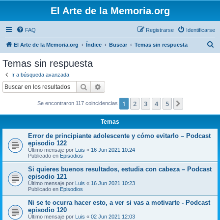
El Arte de la Memoria.org
FAQ
Registrarse
Identificarse
B
El Arte de la Memoria.org
Índice
Buscar
Temas sin respuesta
u
Temas sin respuesta
s
Ir a búsqueda avanzada
c
Buscar
Búsqueda avanzada
a
1
2
3
4
5
Siguiente
Se encontraron 117 coincidencias
r
Temas
Error de principiante adolescente y cómo evitarlo – Podcast
episodio 122
Último mensaje por
Luis
«
16 Jun 2021 10:24
Publicado en
Episodios
Si quieres buenos resultados, estudia con cabeza – Podcast
episodio 121
Último mensaje por
Luis
«
16 Jun 2021 10:23
Publicado en
Episodios
Ni se te ocurra hacer esto, a ver si vas a motivarte - Podcast
episodio 120
Último mensaje por
Luis
«
02 Jun 2021 12:03