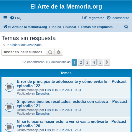
El Arte de la Memoria.org
FAQ
Registrarse
Identificarse
B
El Arte de la Memoria.org
Índice
Buscar
Temas sin respuesta
u
Temas sin respuesta
s
Ir a búsqueda avanzada
c
Buscar
Búsqueda avanzada
a
1
2
3
4
5
Siguiente
Se encontraron 117 coincidencias
r
Temas
Error de principiante adolescente y cómo evitarlo – Podcast
episodio 122
Último mensaje por
Luis
«
16 Jun 2021 10:24
Publicado en
Episodios
Si quieres buenos resultados, estudia con cabeza – Podcast
episodio 121
Último mensaje por
Luis
«
16 Jun 2021 10:23
Publicado en
Episodios
Ni se te ocurra hacer esto, a ver si vas a motivarte - Podcast
episodio 120
Último mensaje por
Luis
«
02 Jun 2021 12:03