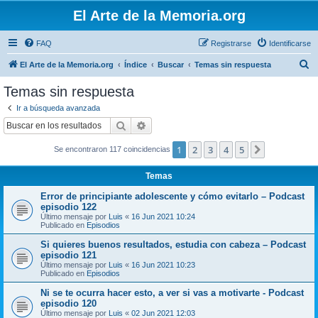
El Arte de la Memoria.org
FAQ
Registrarse
Identificarse
B
El Arte de la Memoria.org
Índice
Buscar
Temas sin respuesta
u
Temas sin respuesta
s
Ir a búsqueda avanzada
c
Buscar
Búsqueda avanzada
a
1
2
3
4
5
Siguiente
Se encontraron 117 coincidencias
r
Temas
Error de principiante adolescente y cómo evitarlo – Podcast
episodio 122
Último mensaje por
Luis
«
16 Jun 2021 10:24
Publicado en
Episodios
Si quieres buenos resultados, estudia con cabeza – Podcast
episodio 121
Último mensaje por
Luis
«
16 Jun 2021 10:23
Publicado en
Episodios
Ni se te ocurra hacer esto, a ver si vas a motivarte - Podcast
episodio 120
Último mensaje por
Luis
«
02 Jun 2021 12:03