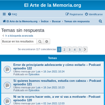
El Arte de la Memoria.org
FAQ
Registrarse
Identificarse
B
El Arte de la Memoria.org
Índice
Buscar
Temas sin respuesta
u
Temas sin respuesta
s
Ir a búsqueda avanzada
c
Buscar
Búsqueda avanzada
a
1
2
3
4
5
Siguiente
Se encontraron 117 coincidencias
r
Temas
Error de principiante adolescente y cómo evitarlo – Podcast
episodio 122
Último mensaje por
Luis
«
16 Jun 2021 10:24
Publicado en
Episodios
Si quieres buenos resultados, estudia con cabeza – Podcast
episodio 121
Último mensaje por
Luis
«
16 Jun 2021 10:23
Publicado en
Episodios
Ni se te ocurra hacer esto, a ver si vas a motivarte - Podcast
episodio 120
Último mensaje por
Luis
«
02 Jun 2021 12:03