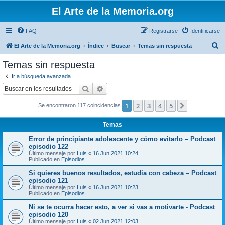
El Arte de la Memoria.org
FAQ
Registrarse
Identificarse
B
El Arte de la Memoria.org
Índice
Buscar
Temas sin respuesta
u
Temas sin respuesta
s
Ir a búsqueda avanzada
c
Buscar
Búsqueda avanzada
a
1
2
3
4
5
Siguiente
Se encontraron 117 coincidencias
r
Temas
Error de principiante adolescente y cómo evitarlo – Podcast
episodio 122
Último mensaje por
Luis
«
16 Jun 2021 10:24
Publicado en
Episodios
Si quieres buenos resultados, estudia con cabeza – Podcast
episodio 121
Último mensaje por
Luis
«
16 Jun 2021 10:23
Publicado en
Episodios
Ni se te ocurra hacer esto, a ver si vas a motivarte - Podcast
episodio 120
Último mensaje por
Luis
«
02 Jun 2021 12:03