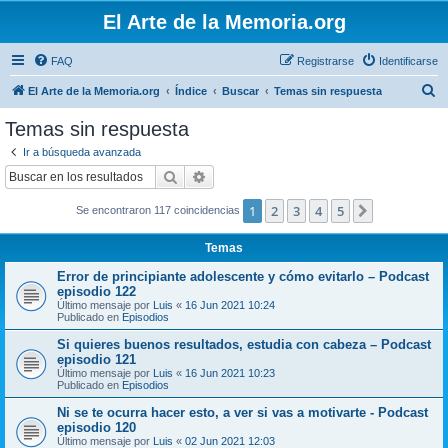
El Arte de la Memoria.org
FAQ
Registrarse
Identificarse
B
El Arte de la Memoria.org
Índice
Buscar
Temas sin respuesta
u
Temas sin respuesta
s
Ir a búsqueda avanzada
c
Buscar
Búsqueda avanzada
a
1
2
3
4
5
Siguiente
Se encontraron 117 coincidencias
r
Temas
Error de principiante adolescente y cómo evitarlo – Podcast
episodio 122
Último mensaje por
Luis
«
16 Jun 2021 10:24
Publicado en
Episodios
Si quieres buenos resultados, estudia con cabeza – Podcast
episodio 121
Último mensaje por
Luis
«
16 Jun 2021 10:23
Publicado en
Episodios
Ni se te ocurra hacer esto, a ver si vas a motivarte - Podcast
episodio 120
Último mensaje por
Luis
«
02 Jun 2021 12:03