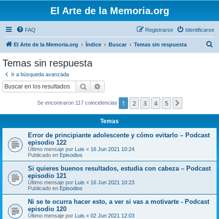
El Arte de la Memoria.org
FAQ
Registrarse
Identificarse
B
El Arte de la Memoria.org
Índice
Buscar
Temas sin respuesta
u
Temas sin respuesta
s
Ir a búsqueda avanzada
c
Buscar
Búsqueda avanzada
a
1
2
3
4
5
Siguiente
Se encontraron 117 coincidencias
r
Temas
Error de principiante adolescente y cómo evitarlo – Podcast
episodio 122
Último mensaje por
Luis
«
16 Jun 2021 10:24
Publicado en
Episodios
Si quieres buenos resultados, estudia con cabeza – Podcast
episodio 121
Último mensaje por
Luis
«
16 Jun 2021 10:23
Publicado en
Episodios
Ni se te ocurra hacer esto, a ver si vas a motivarte - Podcast
episodio 120
Último mensaje por
Luis
«
02 Jun 2021 12:03