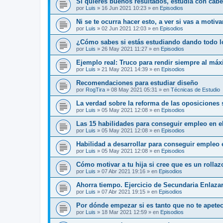
Si quieres buenos resultados, estudia con cab
por
Luis
»
16 Jun 2021 10:23
» en
Episodios
Ni se te ocurra hacer esto, a ver si vas a motiv
por
Luis
»
02 Jun 2021 12:03
» en
Episodios
¿Cómo sabes si estás estudiando dando todo l
por
Luis
»
26 May 2021 11:27
» en
Episodios
Ejemplo real: Truco para rendir siempre al má
por
Luis
»
21 May 2021 14:39
» en
Episodios
Recomendaciones para estudiar diseño
por
RogTira
»
08 May 2021 05:31
» en
Técnicas de Estudio
La verdad sobre la reforma de las oposiciones
por
Luis
»
05 May 2021 12:08
» en
Episodios
Las 15 habilidades para conseguir empleo en el
por
Luis
»
05 May 2021 12:08
» en
Episodios
Habilidad a desarrollar para conseguir empleo 
por
Luis
»
05 May 2021 12:08
» en
Episodios
Cómo motivar a tu hija si cree que es un rolla
por
Luis
»
07 Abr 2021 19:16
» en
Episodios
Ahorra tiempo. Ejercicio de Secundaria Enlaza
por
Luis
»
07 Abr 2021 19:15
» en
Episodios
Por dónde empezar si es tanto que no te apete
por
Luis
»
18 Mar 2021 12:59
» en
Episodios