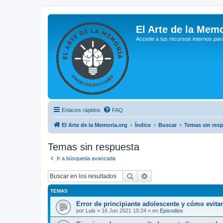
El Arte de la Memo
Accede a tus recursos internos par
Enlaces rápidos
FAQ
El Arte de la Memoria.org
Índice
Buscar
Temas sin res
Temas sin respuesta
Ir a búsqueda avanzada
Buscar
Búsqueda avanzada
TEMAS
Error de principiante adolescente y cómo evita
por
Luis
»
16 Jun 2021 10:24
» en
Episodios