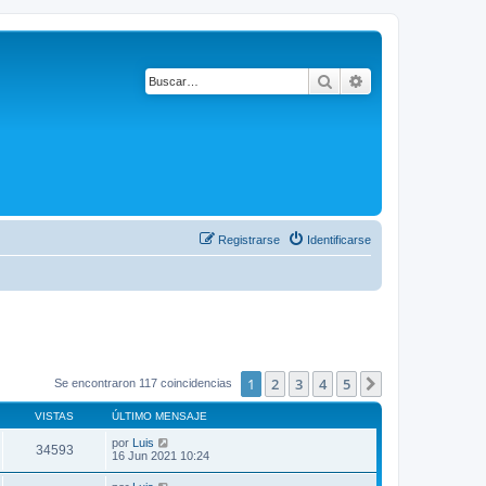
Buscar
Búsqueda avanza
Registrarse
Identificarse
1
2
3
4
5
Siguiente
Se encontraron 117 coincidencias
VISTAS
ÚLTIMO MENSAJE
por
Luis
34593
16 Jun 2021 10:24