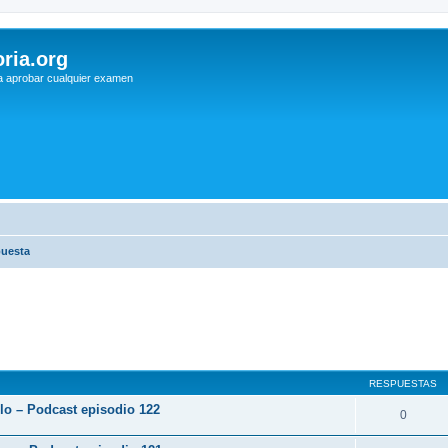
ria.org
a aprobar cualquier examen
puesta
RESPUESTAS
rlo – Podcast episodio 122
0