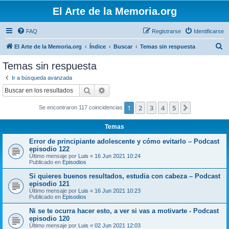
El Arte de la Memoria.org
FAQ
Registrarse
Identificarse
B
El Arte de la Memoria.org
Índice
Buscar
Temas sin respuesta
u
Temas sin respuesta
s
Ir a búsqueda avanzada
c
Buscar
Búsqueda avanzada
a
1
2
3
4
5
Siguiente
Se encontraron 117 coincidencias
r
Temas
Error de principiante adolescente y cómo evitarlo – Podcast
episodio 122
Último mensaje por
Luis
«
16 Jun 2021 10:24
Publicado en
Episodios
Si quieres buenos resultados, estudia con cabeza – Podcast
episodio 121
Último mensaje por
Luis
«
16 Jun 2021 10:23
Publicado en
Episodios
Ni se te ocurra hacer esto, a ver si vas a motivarte - Podcast
episodio 120
Último mensaje por
Luis
«
02 Jun 2021 12:03