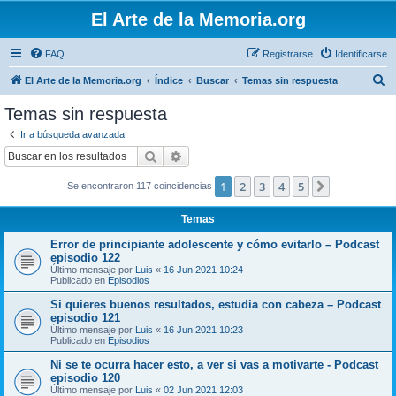
El Arte de la Memoria.org
FAQ
Registrarse
Identificarse
B
El Arte de la Memoria.org
Índice
Buscar
Temas sin respuesta
u
Temas sin respuesta
s
Ir a búsqueda avanzada
c
Buscar
Búsqueda avanzada
a
1
2
3
4
5
Siguiente
Se encontraron 117 coincidencias
r
Temas
Error de principiante adolescente y cómo evitarlo – Podcast
episodio 122
Último mensaje por
Luis
«
16 Jun 2021 10:24
Publicado en
Episodios
Si quieres buenos resultados, estudia con cabeza – Podcast
episodio 121
Último mensaje por
Luis
«
16 Jun 2021 10:23
Publicado en
Episodios
Ni se te ocurra hacer esto, a ver si vas a motivarte - Podcast
episodio 120
Último mensaje por
Luis
«
02 Jun 2021 12:03