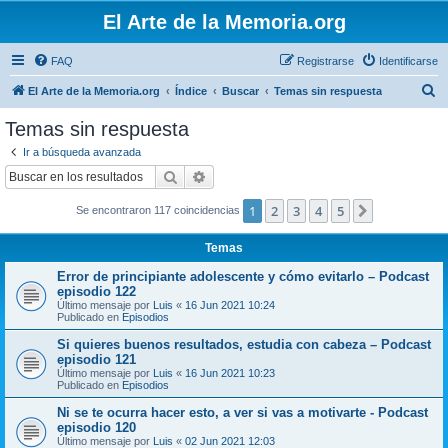
El Arte de la Memoria.org
FAQ
Registrarse
Identificarse
B
El Arte de la Memoria.org
Índice
Buscar
Temas sin respuesta
u
Temas sin respuesta
s
Ir a búsqueda avanzada
c
Buscar
Búsqueda avanzada
a
1
2
3
4
5
Siguiente
Se encontraron 117 coincidencias
r
Temas
Error de principiante adolescente y cómo evitarlo – Podcast
episodio 122
Último mensaje por
Luis
«
16 Jun 2021 10:24
Publicado en
Episodios
Si quieres buenos resultados, estudia con cabeza – Podcast
episodio 121
Último mensaje por
Luis
«
16 Jun 2021 10:23
Publicado en
Episodios
Ni se te ocurra hacer esto, a ver si vas a motivarte - Podcast
episodio 120
Último mensaje por
Luis
«
02 Jun 2021 12:03