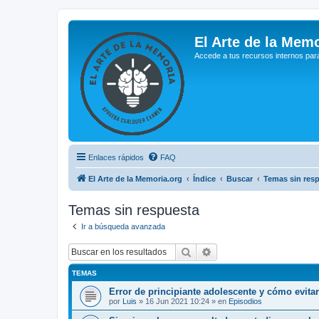
El Arte de la Memo
Accede a tus recursos internos par
Enlaces rápidos
FAQ
El Arte de la Memoria.org
Índice
Buscar
Temas sin res
Temas sin respuesta
Ir a búsqueda avanzada
Buscar
Búsqueda avanzada
TEMAS
Error de principiante adolescente y cómo evita
por
Luis
»
16 Jun 2021 10:24
» en
Episodios