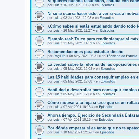
Si quieres buenos resultados, estudia con cab
por
Luis
»
16 Jun 2021 10:23
» en
Episodios
Ni se te ocurra hacer esto, a ver si vas a motiv
por
Luis
»
02 Jun 2021 12:03
» en
Episodios
¿Cómo sabes si estás estudiando dando todo l
por
Luis
»
26 May 2021 11:27
» en
Episodios
Ejemplo real: Truco para rendir siempre al má
por
Luis
»
21 May 2021 14:39
» en
Episodios
Recomendaciones para estudiar diseño
por
RogTira
»
08 May 2021 05:31
» en
Técnicas de Estudio
La verdad sobre la reforma de las oposiciones
por
Luis
»
05 May 2021 12:08
» en
Episodios
Las 15 habilidades para conseguir empleo en el
por
Luis
»
05 May 2021 12:08
» en
Episodios
Habilidad a desarrollar para conseguir empleo 
por
Luis
»
05 May 2021 12:08
» en
Episodios
Cómo motivar a tu hija si cree que es un rolla
por
Luis
»
07 Abr 2021 19:16
» en
Episodios
Ahorra tiempo. Ejercicio de Secundaria Enlaza
por
Luis
»
07 Abr 2021 19:15
» en
Episodios
Por dónde empezar si es tanto que no te apete
por
Luis
»
18 Mar 2021 12:59
» en
Episodios