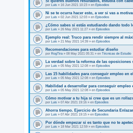
Si quieres buenos resultados, estudia con cab
por
Luis
»
16 Jun 2021 10:23
» en
Episodios
Ni se te ocurra hacer esto, a ver si vas a motiv
por
Luis
»
02 Jun 2021 12:03
» en
Episodios
¿Cómo sabes si estás estudiando dando todo l
por
Luis
»
26 May 2021 11:27
» en
Episodios
Ejemplo real: Truco para rendir siempre al má
por
Luis
»
21 May 2021 14:39
» en
Episodios
Recomendaciones para estudiar diseño
por
RogTira
»
08 May 2021 05:31
» en
Técnicas de Estudio
La verdad sobre la reforma de las oposiciones
por
Luis
»
05 May 2021 12:08
» en
Episodios
Las 15 habilidades para conseguir empleo en el
por
Luis
»
05 May 2021 12:08
» en
Episodios
Habilidad a desarrollar para conseguir empleo 
por
Luis
»
05 May 2021 12:08
» en
Episodios
Cómo motivar a tu hija si cree que es un rolla
por
Luis
»
07 Abr 2021 19:16
» en
Episodios
Ahorra tiempo. Ejercicio de Secundaria Enlaza
por
Luis
»
07 Abr 2021 19:15
» en
Episodios
Por dónde empezar si es tanto que no te apete
por
Luis
»
18 Mar 2021 12:59
» en
Episodios