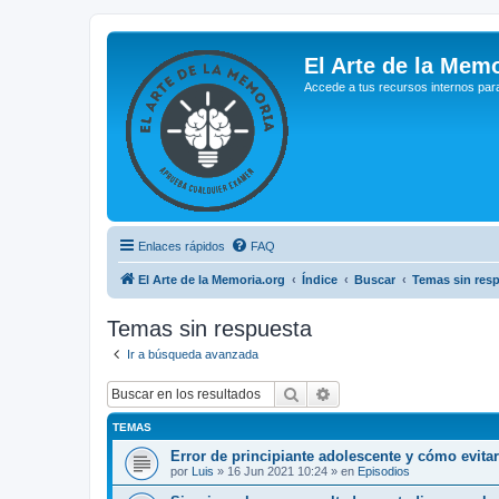
El Arte de la Memo
Accede a tus recursos internos par
Enlaces rápidos
FAQ
El Arte de la Memoria.org
Índice
Buscar
Temas sin res
Temas sin respuesta
Ir a búsqueda avanzada
Buscar
Búsqueda avanzada
TEMAS
Error de principiante adolescente y cómo evita
por
Luis
»
16 Jun 2021 10:24
» en
Episodios