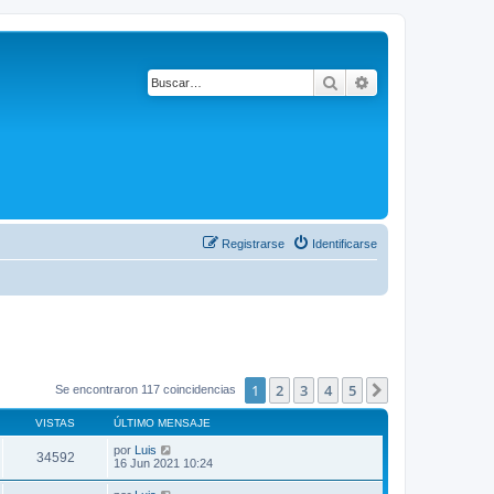
Buscar
Búsqueda avanza
Registrarse
Identificarse
1
2
3
4
5
Siguiente
Se encontraron 117 coincidencias
VISTAS
ÚLTIMO MENSAJE
por
Luis
34592
16 Jun 2021 10:24