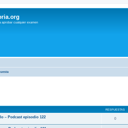
ria.org
a aprobar cualquier examen
puesta
RESPUESTAS
rlo – Podcast episodio 122
0