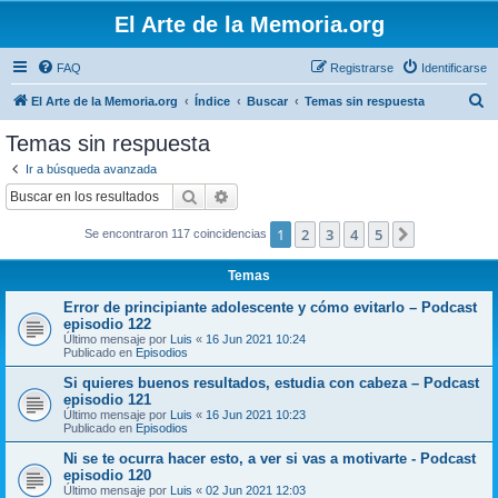
El Arte de la Memoria.org
FAQ
Registrarse
Identificarse
B
El Arte de la Memoria.org
Índice
Buscar
Temas sin respuesta
u
Temas sin respuesta
s
Ir a búsqueda avanzada
c
Buscar
Búsqueda avanzada
a
1
2
3
4
5
Siguiente
Se encontraron 117 coincidencias
r
Temas
Error de principiante adolescente y cómo evitarlo – Podcast
episodio 122
Último mensaje por
Luis
«
16 Jun 2021 10:24
Publicado en
Episodios
Si quieres buenos resultados, estudia con cabeza – Podcast
episodio 121
Último mensaje por
Luis
«
16 Jun 2021 10:23
Publicado en
Episodios
Ni se te ocurra hacer esto, a ver si vas a motivarte - Podcast
episodio 120
Último mensaje por
Luis
«
02 Jun 2021 12:03