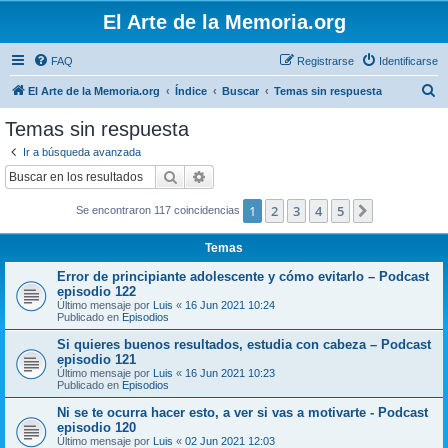
El Arte de la Memoria.org
FAQ
Registrarse
Identificarse
B
El Arte de la Memoria.org
Índice
Buscar
Temas sin respuesta
u
Temas sin respuesta
s
Ir a búsqueda avanzada
c
Buscar
Búsqueda avanzada
a
1
2
3
4
5
Siguiente
Se encontraron 117 coincidencias
r
Temas
Error de principiante adolescente y cómo evitarlo – Podcast
episodio 122
Último mensaje por
Luis
«
16 Jun 2021 10:24
Publicado en
Episodios
Si quieres buenos resultados, estudia con cabeza – Podcast
episodio 121
Último mensaje por
Luis
«
16 Jun 2021 10:23
Publicado en
Episodios
Ni se te ocurra hacer esto, a ver si vas a motivarte - Podcast
episodio 120
Último mensaje por
Luis
«
02 Jun 2021 12:03